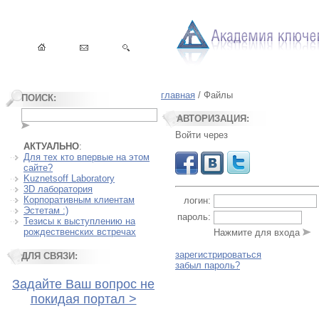
главная
/ Файлы
ПОИСК:
АВТОРИЗАЦИЯ:
Войти через
АКТУАЛЬНО
:
Для тех кто впервые на этом
сайте?
Kuznetsoff Laboratory
3D лаборатория
Корпоративным клиентам
логин:
Эстетам :)
пароль:
Тезисы к выступлению на
рождественских встречах
Нажмите для входа
зарегистрироваться
ДЛЯ СВЯЗИ:
забыл пароль?
Задайте Ваш вопрос не
покидая портал >