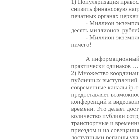
1) Популяризация правос
снизить финансовую наг
печатных органах церкви
- Миллион экземпл
десять миллионов
рубле
- Миллион экземпля
ничего!
А информационный 
практически одинаков …
2) Множество координац
публичных выступлений 
современные каналы
ip
-
предоставляет возможно
конференций и видеокон
времени. Это делает до
количество публики сот
транспортные и временны
приездом и на совещания
доступными регионы уда