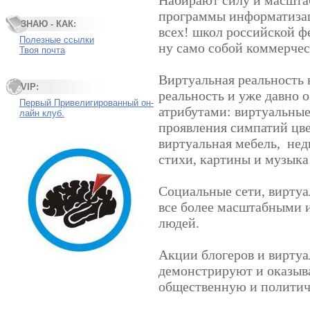
Набирают силу и масшта
программы информатизац
ЗНАЮ - КАК:
всех! школ российской ф
Полезные ссылки
ну само собой коммерче
Твоя почта
Виртуальная реальность 
VIP:
реальность и уже давно 
Первый Привелигированный он-
атрибутами: виртуальные
лайн клуб.
проявления симпатий цв
виртуальная мебель,
нед
стихи, картины и музыка
Социальные сети, виртуа
все более масштабными 
людей.
Акции блогеров и вирту
демонстрируют и оказыв
общественную и политич