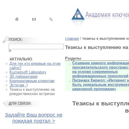
главная
/
тезисы к выступлению н
ПОИСК:
Тезисы к выступлению на
Разделы
АКТУАЛЬНО
:
Создание единого информаци
Для тех кто впервые на этом
просветительского пространс
сайте?
на основе современных
Kuznetsoff Laboratory
информационных технологий
3D лаборатория
Патриарх Кирилл: «Интернет 
Корпоративным клиентам
быть уникальным инструмен
Эстетам :)
церковной проповеди»
Тезисы к выступлению на
рождественских встречах
Тезисы к выступл
ДЛЯ СВЯЗИ:
в
Задайте Ваш вопрос не
покидая портал >