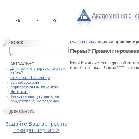
главная
/
vip
/
первый привелигир
ПОИСК:
Первый Привелигированны
Если Вы являетесь персоной катего
АКТУАЛЬНО
:
высокого класса. Сайты ***** - это 
Для тех кто впервые на этом
сайте?
Kuznetsoff Laboratory
3D лаборатория
Корпоративным клиентам
Эстетам :)
Тезисы к выступлению на
рождественских встречах
ДЛЯ СВЯЗИ:
Задайте Ваш вопрос не
покидая портал >