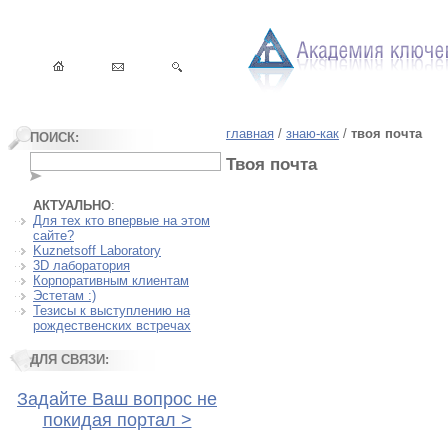
главная
/
знаю-как
/
твоя почта
ПОИСК:
Твоя почта
АКТУАЛЬНО
:
Для тех кто впервые на этом
сайте?
Kuznetsoff Laboratory
3D лаборатория
Корпоративным клиентам
Эстетам :)
Тезисы к выступлению на
рождественских встречах
ДЛЯ СВЯЗИ:
Задайте Ваш вопрос не
покидая портал >