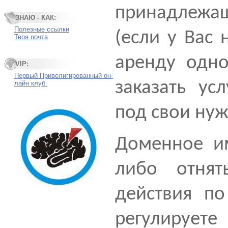
принадлежа
ЗНАЮ - КАК:
Полезные ссылки
(если у Вас 
Твоя почта
аренду одн
VIP:
Первый Привелигированный он-
заказать ус
лайн клуб.
под свои нуж
Доменное им
либо отнят
действия по
регулирует