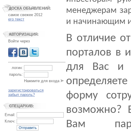
менеджерам за
ДОСКА ОБЪЯВЛЕНИЙ:
самое свежее 2012
его текст
и начинающим и
АВТОРИЗАЦИЯ:
В отличие от
Войти через
порталов в и
для Вас и 
логин:
пароль:
определяет
Нажмите для входа
зарегистрироваться
форму сотр
забыл пароль?
СПЕЦАРХИВ:
возможно? 
Email:
Вам пар
Ключ:
Отправить