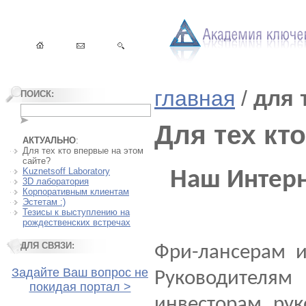
главная
/
для 
ПОИСК:
Для тех кт
АКТУАЛЬНО
:
Для тех кто впервые на этом
сайте?
Kuznetsoff Laboratory
Наш Интерн
3D лаборатория
Корпоративным клиентам
Эстетам :)
Тезисы к выступлению на
рождественских встречах
ДЛЯ СВЯЗИ:
Фри-лансерам 
Задайте Ваш вопрос не
Руководител
покидая портал >
инвесторам
рук