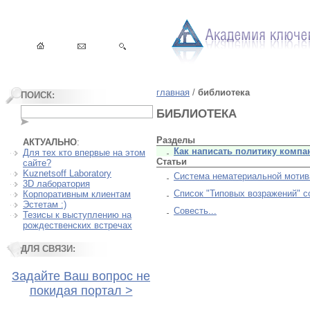
главная
/
библиотека
ПОИСК:
БИБЛИОТЕКА
Разделы
АКТУАЛЬНО
:
Как написать политику компа
Для тех кто впервые на этом
Статьи
сайте?
Kuznetsoff Laboratory
Система нематериальной мотив
3D лаборатория
Список "Типовых возражений" с
Корпоративным клиентам
Эстетам :)
Совесть...
Тезисы к выступлению на
рождественских встречах
ДЛЯ СВЯЗИ:
Задайте Ваш вопрос не
покидая портал >