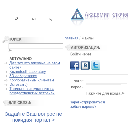
главная
/ Файлы
ПОИСК:
АВТОРИЗАЦИЯ:
Войти через
АКТУАЛЬНО
:
Для тех кто впервые на этом
сайте?
Kuznetsoff Laboratory
3D лаборатория
Корпоративным клиентам
логин:
Эстетам :)
пароль:
Тезисы к выступлению на
рождественских встречах
Нажмите для входа
зарегистрироваться
ДЛЯ СВЯЗИ:
забыл пароль?
Задайте Ваш вопрос не
покидая портал >