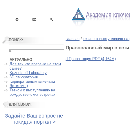
главная
/
тезисы к выступлению на
ПОИСК:
Православный мир в сети 
d-Презентация PDF (4,164М)
АКТУАЛЬНО
:
Для тех кто впервые на этом
сайте?
Kuznetsoff Laboratory
3D лаборатория
Корпоративным клиентам
Эстетам :)
Тезисы к выступлению на
рождественских встречах
ДЛЯ СВЯЗИ:
Задайте Ваш вопрос не
покидая портал >