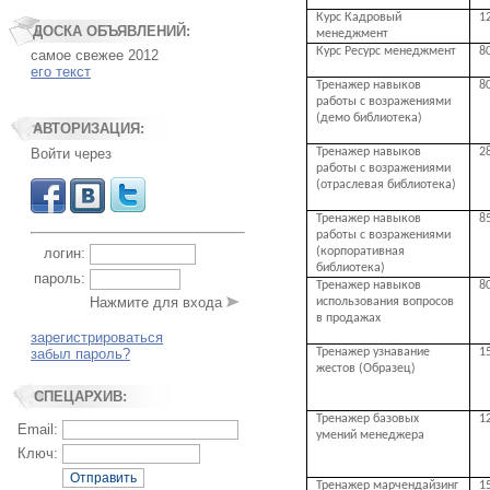
Курс Кадровый
1
ДОСКА ОБЪЯВЛЕНИЙ:
менеджмент
Курс Ресурс менеджмент
8
самое свежее 2012
его текст
Тренажер навыков
8
работы с возражениями
(демо библиотека)
АВТОРИЗАЦИЯ:
Тренажер навыков
2
Войти через
работы с возражениями
(отраслевая библиотека)
Тренажер навыков
8
работы с возражениями
(корпоративная
логин:
библиотека)
пароль:
Тренажер навыков
8
Нажмите для входа
использования вопросов
в продажах
зарегистрироваться
забыл пароль?
Тренажер узнавание
1
жестов (Образец)
СПЕЦАРХИВ:
Тренажер базовых
1
Email:
умений менеджера
Ключ:
Отправить
Тренажер марчендайзинг
1