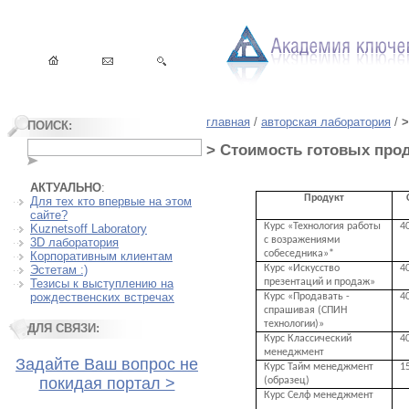
главная
/
авторская лаборатория
/
>
ПОИСК:
> Стоимость готовых про
АКТУАЛЬНО
:
Продукт
Для тех кто впервые на этом
сайте?
Курс «Технология работы
4
Kuznetsoff Laboratory
с возражениями
3D лаборатория
собеседника»*
Корпоративным клиентам
Курс «Искусcтво
4
Эстетам :)
презентаций и продаж»
Тезисы к выступлению на
рождественских встречах
Курс «Продавать -
4
спрашивая (СПИН
технологии)»
ДЛЯ СВЯЗИ:
Курс Классический
4
менеджмент
Задайте Ваш вопрос не
Курс Тайм менеджмент
1
покидая портал >
(образец)
Курс Селф менеджмент