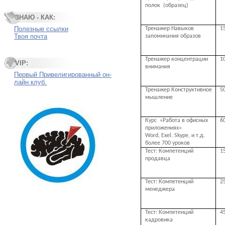
полок
(образец)
ЗНАЮ - КАК:
Полезные ссылки
Тренажер Навыков
1
Твоя почта
запоминания образов
Тренажер концентрации
1
VIP:
внимания
Первый Привелигированный он-
лайн клуб.
Тренажер Конструктивное
5
мышление
Курс
«Работа в офисных
6
приложениях»
Word, Exel. Skype
, и т.д.
более 700 уроков
Тест: Компетенций
1
продавца
Тест: Компетенций
2
менеджера
Тест: Компетенций
4
кадровика