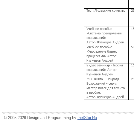
Тест: Лидерские качества
2
Учебное пособие
1
«Система преодоления
возражений»
Автор: Кузнецов Андрей
Учебное пособие
5
«Управление бизнес
процессами» Автор:
Кузнецов Андрей
Видео семинар «Теория
1
возражений» Автор:
Кузнецов Андрей
МП3 Книга – Природа
2
Возражений – серия
мастер класс для тех кто
в пробке.
Автор: Кузнецов Андрей
© 2005-2026 Design and Programming by
InetStar.Ru