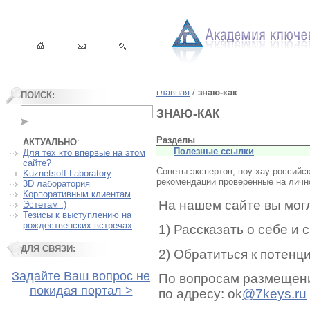
главная
/
знаю-как
ПОИСК:
ЗНАЮ-КАК
Разделы
АКТУАЛЬНО
:
Полезные ссылки
Для тех кто впервые на этом
сайте?
Советы экспертов, ноу-хау российс
Kuznetsoff Laboratory
рекомендации проверенные на лично
3D лаборатория
Корпоративным клиентам
На нашем сайте вы мог
Эстетам :)
Тезисы к выступлению на
рождественских встречах
1) Рассказать о себе и 
ДЛЯ СВЯЗИ:
2) Обратиться к потен
Задайте Ваш вопрос не
По вопросам размещени
покидая портал >
по адресу: ok
@7keys.ru