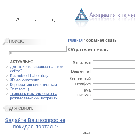
главная
/
обратная связь
ПОИСК:
Обратная связь
АКТУАЛЬНО
:
Ваше имя
Для тех кто впервые на этом
сайте?
Ваш e-mail
Kuznetsoff Laboratory
Контактный
3D лаборатория
телефон
Корпоративным клиентам
Эстетам :)
Тема
Тезисы к выступлению на
письма
рождественских встречах
ДЛЯ СВЯЗИ:
Задайте Ваш вопрос не
покидая портал >
Текст